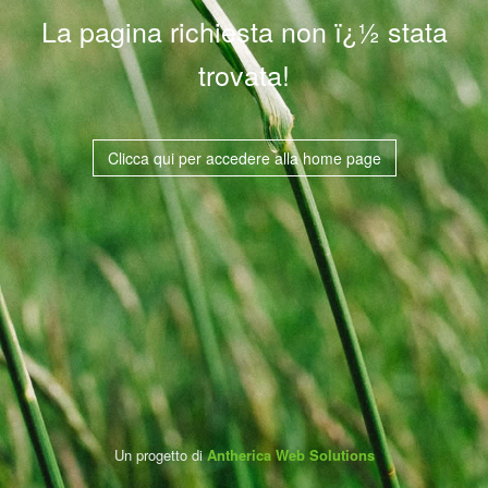
La pagina richiesta non ï¿½ stata
trovata!
Clicca qui per accedere alla home page
Un progetto di
Antherica Web Solutions